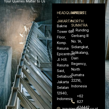
Your Queries Matter to Us
HEADQUARTERS
MINESITE
-
-
JAKARTA
NORTH
SUMATRA
Bakrie
Jl. Runding
Tower 6th
Gerbang III
Floor,
No. 1A,
Komp.
Sidiangkat,
Rasuna
Sidikalang,
Epicentrum.
Dairi
Jl. H.R.
Regency,
Rasuna
North
Said,
Sumatra
Setiabudi,
22216,
Jakarta
Indonesia
Selatan
12940,
+62
Indonesia
627
424442
inquiries@ptdpm.co.id