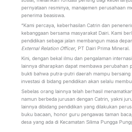
sosial, melainkan fondasi penting bagi keberlan
pernyataan resminya, manajemen perusahaan m
penerima beasiswa.
“Kami percaya, keberhasilan Catrin dan penenerim
kebanggaan bersama masyarakat Dairi. Kami b
pendidikan sebagai jalan membangun masa depan y
External Relation Officer
, PT Dairi Prima Mineral.
Kini, dengan bekal ilmu dan pengalaman internas
lainnya diharapkan dapat membawa perubahan po
bukti bahwa putra-putri daerah mampu bersaing d
investasi di bidang pendidikan akan selalu membu
Sebelas orang lainnya telah berhasil menamatka
namun berbeda jurusan dengan Catrin, yakni ju
lainnya dibidang pendidikan yang dilakukan peru
buku bacaan, honor guru pengawas taman baca, ap
desa yang ada di Kecamatan Silima Pungga Pung