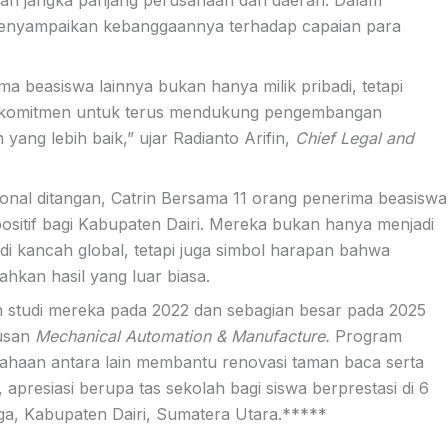
jutan jangka panjang perusahaan dan daerah. Dalam
enyampaikan kebanggaannya terhadap capaian para
a beasiswa lainnya bukan hanya milik pribadi, tetapi
erkomitmen untuk terus mendukung pengembangan
ang lebih baik,” ujar Radianto Arifin,
Chief Legal and
ional ditangan, Catrin Bersama 11 orang penerima beasiswa
sitif bagi Kabupaten Dairi. Mereka bukan hanya menjadi
i kancah global, tetapi juga simbol harapan bahwa
ahkan hasil yang luar biasa.
n studi mereka pada 2022 dan sebagian besar pada 2025
rusan
Mechanical Automation & Manufacture.
Program
sahaan antara lain membantu renovasi taman baca serta
resiasi berupa tas sekolah bagi siswa berprestasi di 6
ga, Kabupaten Dairi, Sumatera Utara.*****