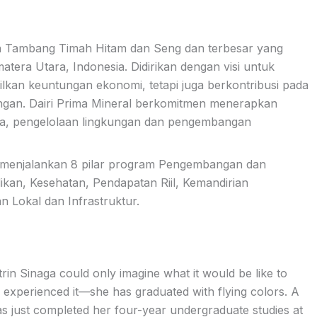
an Tambang Timah Hitam dan Seng dan terbesar yang
atera Utara, Indonesia. Didirikan dengan visi untuk
kan keuntungan ekonomi, tetapi juga berkontribusi pada
ungan. Dairi Prima Mineral berkomitmen menerapkan
erja, pengelolaan lingkungan dan pengembangan
k menjalankan 8 pilar program Pengembangan dan
kan, Kesehatan, Pendapatan Riil, Kemandirian
 Lokal dan Infrastruktur.
rin Sinaga could only imagine what it would be like to
e experienced it—she has graduated with flying colors. A
as just completed her four-year undergraduate studies at