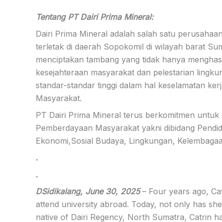
Tentang PT Dairi Prima Mineral:
Dairi Prima Mineral adalah salah satu perusaha
terletak di daerah Sopokomil di wilayah barat Sum
menciptakan tambang yang tidak hanya menghasil
kesejahteraan masyarakat dan pelestarian lingk
standar-standar tinggi dalam hal keselamatan k
Masyarakat.
PT Dairi Prima Mineral terus berkomitmen untu
Pemberdayaan Masyarakat yakni dibidang Pendidi
Ekonomi,Sosial Budaya, Lingkungan, Kelembagaan
.
.
DSidikalang, June 30, 2025
– Four years ago, Cat
attend university abroad. Today, not only has sh
native of Dairi Regency, North Sumatra, Catrin h